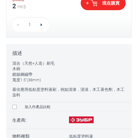
現在購買
2
HK$
描述
混合（天然+人造）刷毛
木柄
鍍鎳鋼繃帶
寬度1.5"(38mm)
最佳應用低粘度塗料液刷，例如清漆，浸漬，木工著色劑，木工
染料
加入作產品比較
生產商:
物料種類
低粘度塗料液