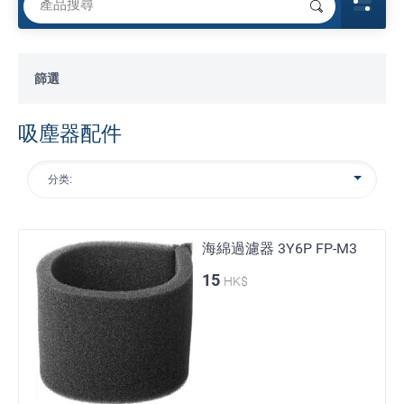
篩選
吸塵器配件
分类:
海綿過濾器 3Y6P FP-M3
15
HK$