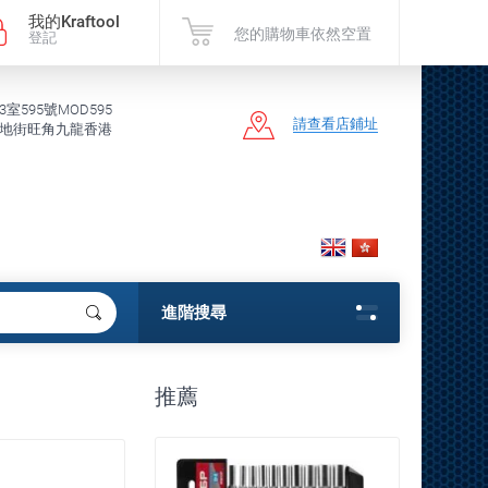
我的Kraftool
您的購物車依然空置
登記
3室595號MOD595
請查看店鋪址
地街旺角九龍香港
進階搜尋
推薦