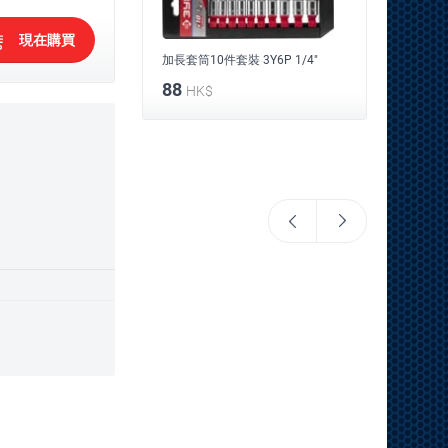
現在購買
加長套筒10件套裝 3Y6P 1/4"
88
HK$
6P
1/4"万
15
HK