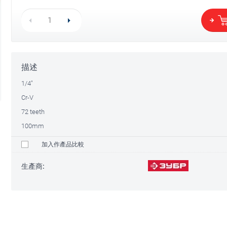
 1/4"
1/4"延長桿 3Y
1/4"万向节套筒扳手 3Y6P
10
HK$
描述
15
HK$
1/4"
Cr-V
72 teeth
100mm
加入作產品比較
生產商: