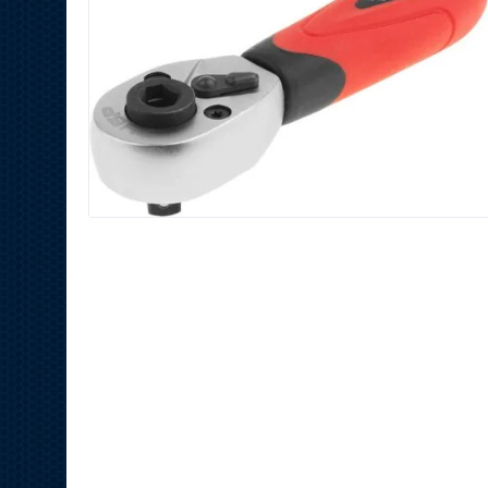
加長套筒10件套裝 3Y6P
88
HK$