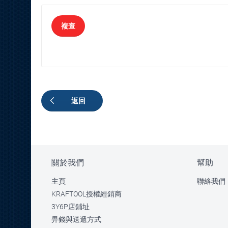
複查
返回
關於我們
幫助
主頁
聯絡我們
KRAFTOOL授權經銷商
3Y6P店鋪址
畀錢與送遞方式