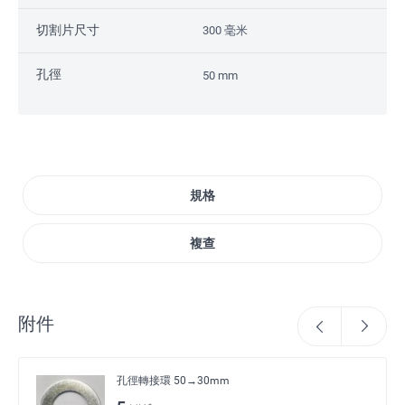
切割片尺寸
300 毫米
孔徑
50 mm
規格
複查
附件
孔徑轉接環 50→30mm