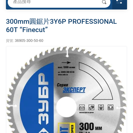
300mm圓鋸片3Y6P PROFESSIONAL
60T “Finecut”
貨號:
36905-300-50-60