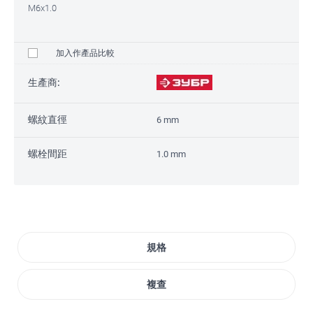
M6x1.0
加入作產品比較
生產商:
螺紋直徑
6 mm
螺栓間距
1.0 mm
規格
複查