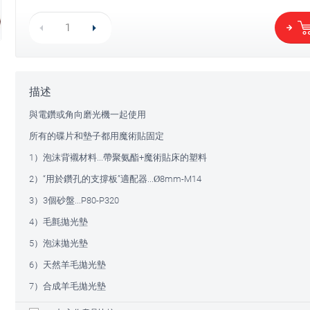
描述
與電鑽或角向磨光機一起使用
所有的碟片和墊子都用魔術貼固定
1）泡沫背襯材料...帶聚氨酯+魔術貼床的塑料
2）“用於鑽孔的支撐板”適配器...Ø8mm-M14
3）3個砂盤...Р80-Р320
4）毛氈拋光墊
5）泡沫拋光墊
6）天然羊毛拋光墊
7）合成羊毛拋光墊