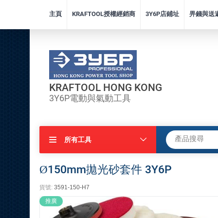
主頁
KRAFTOOL授權經銷商
3Y6P店鋪址
畀錢與送
KRAFTOOL HONG KONG
3Y6P電動與氣動工具
所有工具
Ø150mm拋光砂套件 3Y6P
貨號:
3591-150-H7
推廣