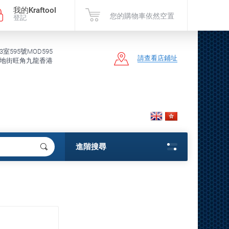
我的Kraftool
您的購物車依然空置
登記
3室595號MOD595
請查看店鋪址
地街旺角九龍香港
進階搜尋