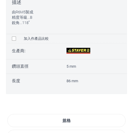
描述
由R6M5製成
精度等級...B
銳角...118˚
加入作產品比較
生產商:
鑽頭直徑
5 mm
長度
86 mm
規格