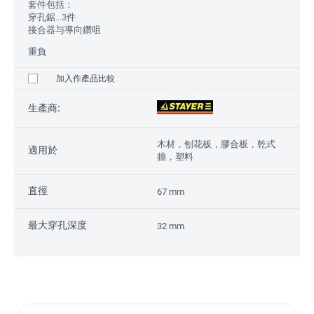
套件包括：
穿孔鋸...3件
接合器与導向鑽咀
重負
加入作產品比較
生產商:
木材，刨花板，膠合板，乾式
適用於
牆，塑料
直徑
67 mm
最大穿孔深度
32 mm