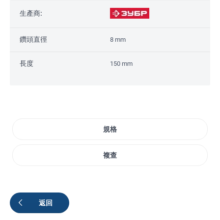
生產商:
鑽頭直徑
8 mm
長度
150 mm
規格
複查
返回