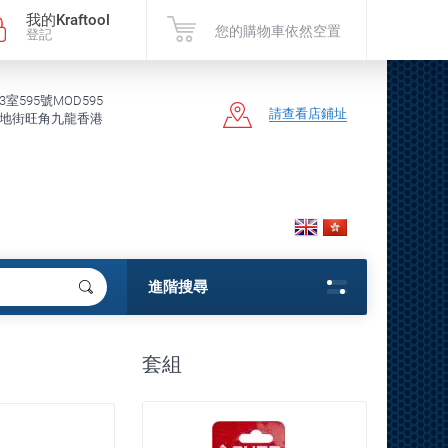
我的Kraftool
您的購物車依然空置
登記
3室595號MOD595
請查看店鋪址
地街旺角九龍香港
進階搜尋
套組