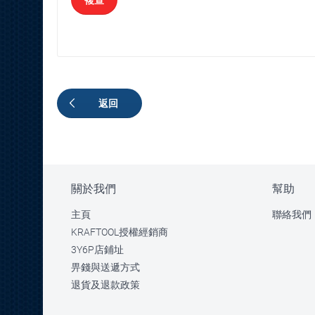
複查
返回
關於我們
幫助
主頁
聯絡我們
KRAFTOOL授權經銷商
3Y6P店鋪址
畀錢與送遞方式
退貨及退款政策