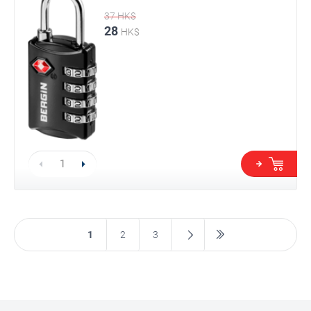
37
HK$
28
HK$
1
2
3