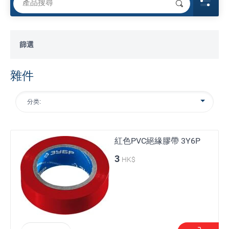
篩選
雜件
分类:
紅色PVC絕緣膠帶 3Y6P
3
HK$