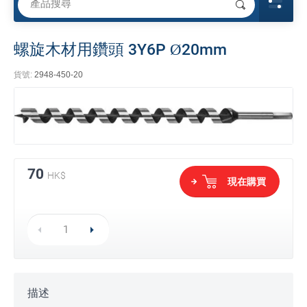
螺旋木材用鑽頭 3Y6P Ø20mm
貨號:
2948-450-20
70
HK$
現在購買
描述