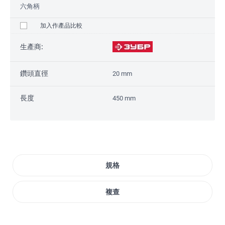
六角柄
加入作產品比較
生產商:
鑽頭直徑
20 mm
長度
450 mm
規格
複查