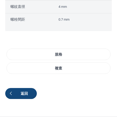
螺紋直徑
4 mm
螺栓間距
0.7 mm
規格
複查
返回