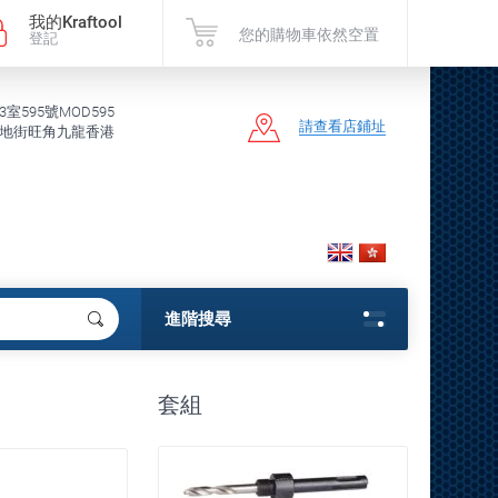
我的Kraftool
您的購物車依然空置
登記
3室595號MOD595
請查看店鋪址
地街旺角九龍香港
進階搜尋
套組