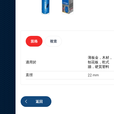
規格
複查
薄板金，木材，
適用於
刨花板，乾式
牆，硬質塑料
直徑
22 mm
返回