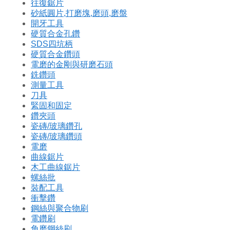
往復鋸片
砂紙圓片,打磨塊,磨頭,磨盤
開牙工具
硬質合金孔鑽
SDS四坑柄
硬質合金鑽頭
電磨的金剛與研磨石頭
銑鑽頭
測量工具
刀具
緊固和固定
鑽夾頭
瓷磚/玻璃鑽孔
瓷磚/玻璃鑽頭
電磨
曲線鋸片
木工曲線鋸片
螺絲批
裝配工具
衝擊鑽
鋼絲與聚合物刷
電鑽刷
角磨鋼絲刷