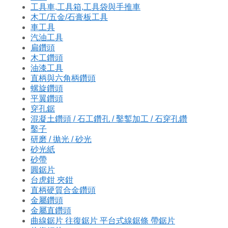
工具車,工具箱,工具袋與手推車
木工/五金/石膏板工具
車工具
汽油工具
扁鑽頭
木工鑽頭
油漆工具
直柄與六角柄鑽頭
螺旋鑽頭
平翼鑽頭
穿孔鋸
混凝土鑽頭 / 石工鑽孔 / 鑿鏨加工 / 石穿孔鑽
鑿子
研磨 / 拋光 / 砂光
砂光紙
砂帶
圓鋸片
台虎鉗 夾鉗
直柄硬質合金鑽頭
金屬鑽頭
金屬直鑽頭
曲線鋸片 往復鋸片 平台式線鋸條 帶鋸片