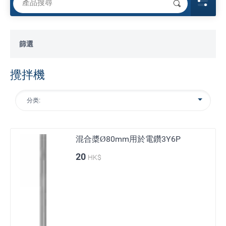
篩選
攪拌機
分类:
混合槳Ø80mm用於電鑽3Y6P
20
HK$