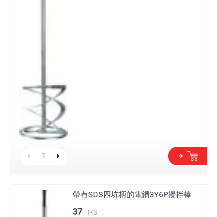
帶有SDS四坑柄的電鑽3Y6P攪拌棒
37
HK$