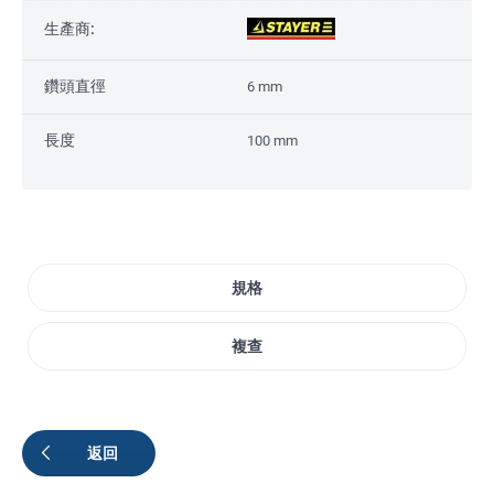
生產商:
鑽頭直徑
6 mm
長度
100 mm
規格
複查
返回