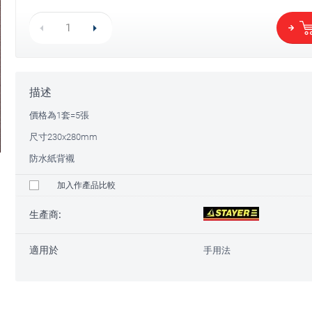
描述
價格為1套=5張
尺寸230x280mm
防水紙背襯
加入作產品比較
生產商:
適用於
手用法