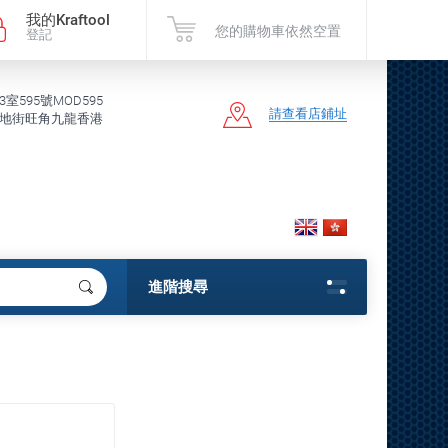
我的Kraftool
您的購物車依然空置
登記
3室595號MOD595
請查看店鋪址
地街旺角九龍香港
進階搜尋