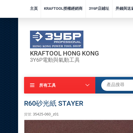
主頁
KRAFTOOL授權經銷商
3Y6P店鋪址
畀錢與送
KRAFTOOL HONG KONG
3Y6P電動與氣動工具
所有工具
R60砂光紙 STAYER
貨號:
35425-060_z01