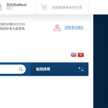
我的Kraftool
您的購物車依然空置
登記
3室595號MOD595
請查看店鋪址
地街旺角九龍香港
進階搜尋